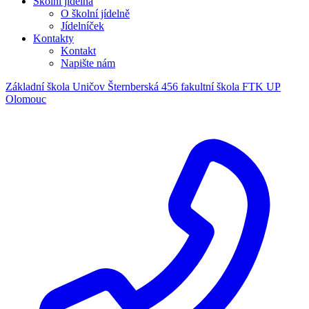
Školní jídelna
O školní jídelně
Jídelníček
Kontakty
Kontakt
Napište nám
Základní škola Uničov Šternberská 456
fakultní škola FTK UP
Olomouc