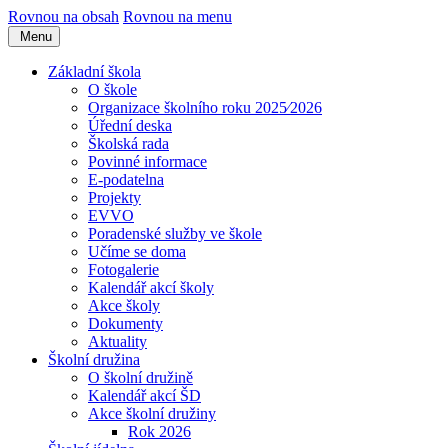
Rovnou na obsah
Rovnou na menu
Menu
Základní škola
O škole
Organizace školního roku 2025⁄2026
Úřední deska
Školská rada
Povinné informace
E-podatelna
Projekty
EVVO
Poradenské služby ve škole
Učíme se doma
Fotogalerie
Kalendář akcí školy
Akce školy
Dokumenty
Aktuality
Školní družina
O školní družině
Kalendář akcí ŠD
Akce školní družiny
Rok 2026