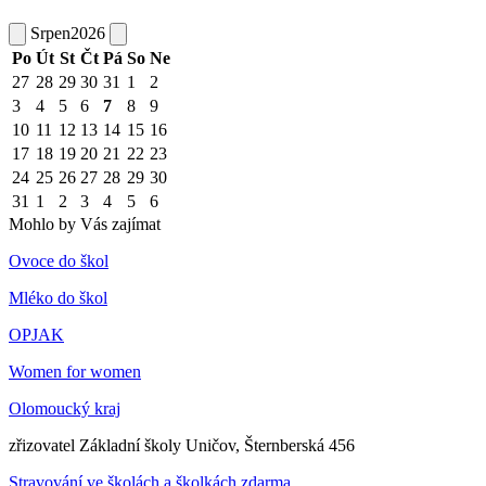
Srpen
2026
Po
Út
St
Čt
Pá
So
Ne
27
28
29
30
31
1
2
3
4
5
6
7
8
9
10
11
12
13
14
15
16
17
18
19
20
21
22
23
24
25
26
27
28
29
30
31
1
2
3
4
5
6
Mohlo by Vás zajímat
Ovoce do škol
Mléko do škol
OPJAK
Women for women
Olomoucký kraj
zřizovatel Základní školy Uničov, Šternberská 456
Stravování ve školách a školkách zdarma