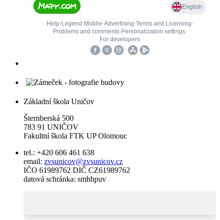
Základní škola Uničov
Šternberská 500
783 91 UNIČOV
Fakultní škola FTK UP Olomouc
tel.: +420 606 461 638
email:
zvsunicov@zvsunicov.cz
IČO 61989762 DIČ CZ61989762
datová schránka: smhhpuv