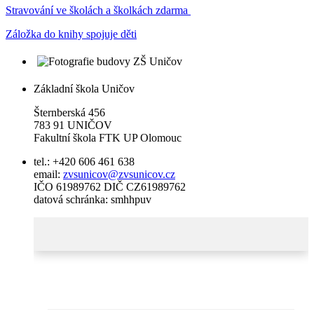
Stravování ve školách a školkách zdarma
Záložka do knihy spojuje děti
Základní škola Uničov
Šternberská 456
783 91 UNIČOV
Fakultní škola FTK UP Olomouc
tel.: +420 606 461 638
email:
zvsunicov@zvsunicov.cz
IČO 61989762 DIČ CZ61989762
datová schránka: smhhpuv