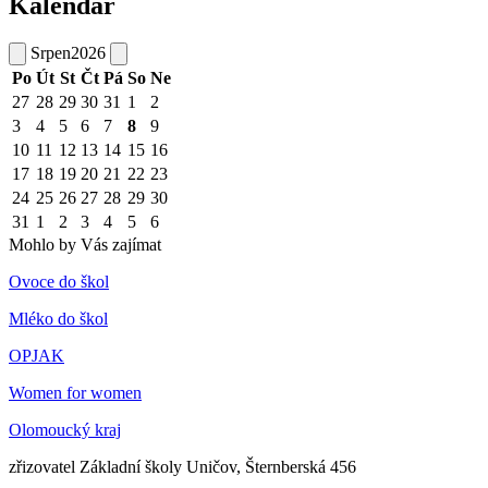
Kalendář
Srpen
2026
Po
Út
St
Čt
Pá
So
Ne
27
28
29
30
31
1
2
3
4
5
6
7
8
9
10
11
12
13
14
15
16
17
18
19
20
21
22
23
24
25
26
27
28
29
30
31
1
2
3
4
5
6
Mohlo by Vás zajímat
Ovoce do škol
Mléko do škol
OPJAK
Women for women
Olomoucký kraj
zřizovatel Základní školy Uničov, Šternberská 456