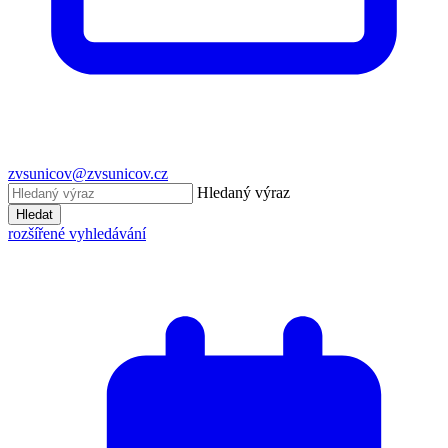
zvsunicov@zvsunicov.cz
Hledaný výraz
Hledat
rozšířené vyhledávání