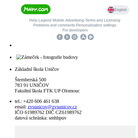
Základní škola Uničov
Šternberská 500
783 91 UNIČOV
Fakultní škola FTK UP Olomouc
tel.: +420 606 461 638
email:
zvsunicov@zvsunicov.cz
IČO 61989762 DIČ CZ61989762
datová schránka: smhhpuv