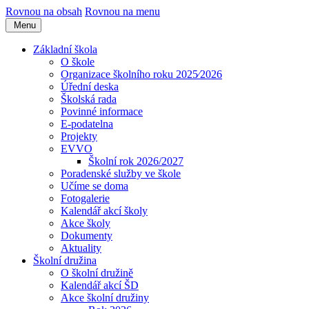
Rovnou na obsah
Rovnou na menu
Menu
Základní škola
O škole
Organizace školního roku 2025⁄2026
Úřední deska
Školská rada
Povinné informace
E-podatelna
Projekty
EVVO
Školní rok 2026/2027
Poradenské služby ve škole
Učíme se doma
Fotogalerie
Kalendář akcí školy
Akce školy
Dokumenty
Aktuality
Školní družina
O školní družině
Kalendář akcí ŠD
Akce školní družiny