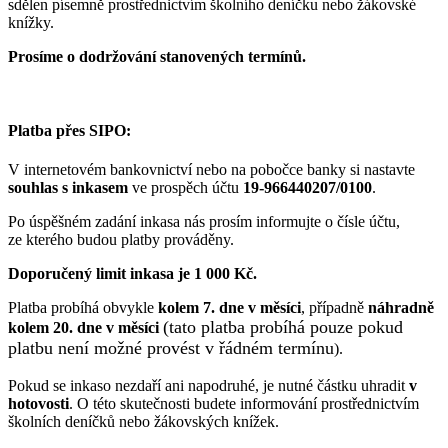
sdělen písemně prostřednictvím školního deníčku nebo žákovské
knížky.
Prosíme o dodržování stanovených termínů.
Platba přes SIPO:
V internetovém bankovnictví nebo na pobočce banky si nastavte
souhlas s inkasem
ve prospěch účtu
19-966440207/0100
.
Po úspěšném zadání inkasa nás prosím informujte o čísle účtu,
ze kterého budou platby prováděny.
Doporučený limit inkasa je 1 000 Kč.
Platba probíhá obvykle
kolem 7. dne v měsíci
, případně
náhradně
(tato platba probíhá pouze pokud
kolem 20. dne v měsíci
platbu není možné provést v řádném termínu
).
Pokud se inkaso nezdaří ani napodruhé, je nutné částku uhradit
v
hotovosti
. O této skutečnosti budete informování prostřednictvím
školních deníčků nebo žákovských knížek.