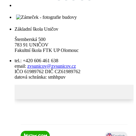
Základní škola Uničov
Šternberská 500
783 91 UNIČOV
Fakultní škola FTK UP Olomouc
tel.: +420 606 461 638
email:
zvsunicov@zvsunicov.cz
IČO 61989762 DIČ CZ61989762
datová schránka: smhhpuv