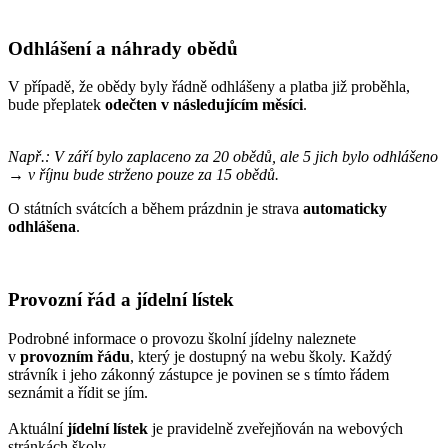
Odhlášení a náhrady obědů
V případě, že obědy byly řádně odhlášeny a platba již proběhla,
bude přeplatek
odečten v následujícím měsíci
.
Např.: V září bylo zaplaceno za 20 obědů, ale 5 jich bylo odhlášeno
→ v říjnu bude strženo pouze za 15 obědů.
O státních svátcích a během prázdnin je strava
automaticky
odhlášena
.
Provozní řád a jídelní lístek
Podrobné informace o provozu školní jídelny naleznete
v
provozním řádu
, který je dostupný na webu školy. Každý
strávník i jeho zákonný zástupce je povinen se s tímto řádem
seznámit a řídit se jím.
Aktuální
jídelní lístek
je pravidelně zveřejňován na webových
stránkách školy.