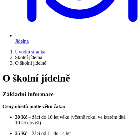
Jídelna
Úvodní stránka
Školní jídelna
O školní jídelně
O školní jídelně
Základní informace
Ceny obědů podle věku žáka:
30 Kč
– žáci do 10 let věku (včetně roku, ve kterém dítě
10 let dovrší)
35 Kč
– žáci od 11 do 14 let