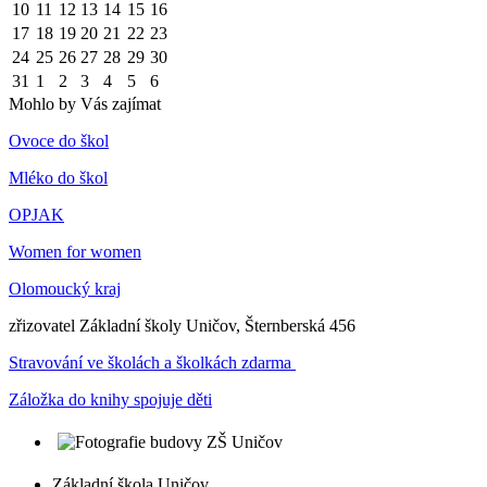
10
11
12
13
14
15
16
17
18
19
20
21
22
23
24
25
26
27
28
29
30
31
1
2
3
4
5
6
Mohlo by Vás zajímat
Ovoce do škol
Mléko do škol
OPJAK
Women for women
Olomoucký kraj
zřizovatel Základní školy Uničov, Šternberská 456
Stravování ve školách a školkách zdarma
Záložka do knihy spojuje děti
Základní škola Uničov