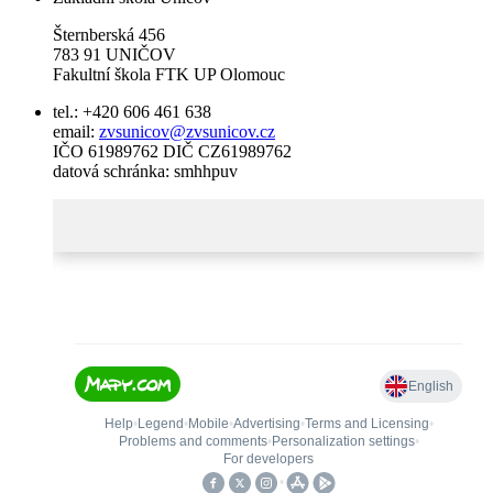
Šternberská 456
783 91 UNIČOV
Fakultní škola FTK UP Olomouc
tel.: +420 606 461 638
email:
zvsunicov@zvsunicov.cz
IČO 61989762 DIČ CZ61989762
datová schránka: smhhpuv