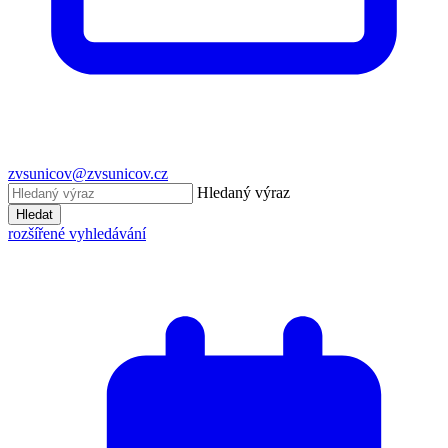
zvsunicov@zvsunicov.cz
Hledaný výraz
Hledat
rozšířené vyhledávání