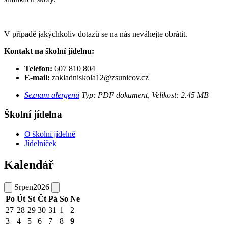
V případě jakýchkoliv dotazů se na nás neváhejte obrátit.
Kontakt na školní jídelnu:
Telefon:
607 810 804
E-mail:
zakladniskola12@zsunicov.cz
Seznam alergenů
Typ: PDF dokument, Velikost: 2.45 MB
Školní jídelna
O školní jídelně
Jídelníček
Kalendář
Srpen
2026
Po
Út
St
Čt
Pá
So
Ne
27
28
29
30
31
1
2
3
4
5
6
7
8
9