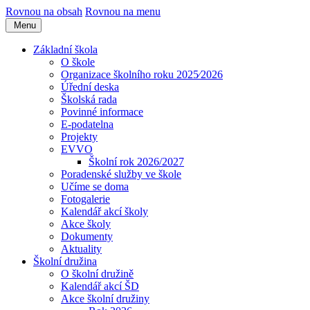
Rovnou na obsah
Rovnou na menu
Menu
Základní škola
O škole
Organizace školního roku 2025⁄2026
Úřední deska
Školská rada
Povinné informace
E-podatelna
Projekty
EVVO
Školní rok 2026/2027
Poradenské služby ve škole
Učíme se doma
Fotogalerie
Kalendář akcí školy
Akce školy
Dokumenty
Aktuality
Školní družina
O školní družině
Kalendář akcí ŠD
Akce školní družiny