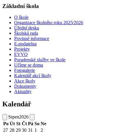
Základní škola
O škole
Organizace školního roku 2025⁄2026
Úřední deska
Školská rada
Povinné informace
E-podatelna
Projekty
EVVO
Poradenské služby ve škole
Učíme se doma
Fotogalerie
Kalendář akcí školy
Akce školy
Dokumenty
Aktuality
Kalendář
Srpen
2026
Po
Út
St
Čt
Pá
So
Ne
27
28
29
30
31
1
2