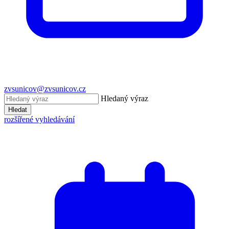
zvsunicov@zvsunicov.cz
Hledaný výraz
Hledat
rozšířené vyhledávání