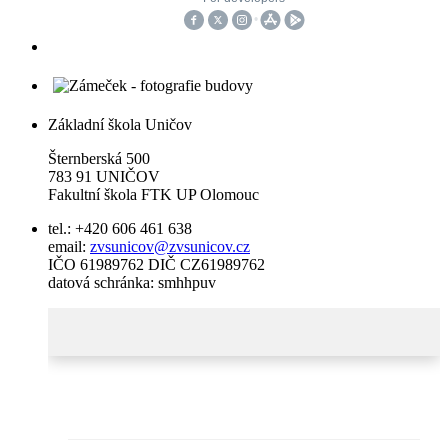
Základní škola Uničov
Šternberská 500
783 91 UNIČOV
Fakultní škola FTK UP Olomouc
tel.: +420 606 461 638
email:
zvsunicov@zvsunicov.cz
IČO 61989762 DIČ CZ61989762
datová schránka: smhhpuv