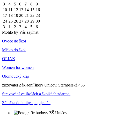
3
4
5
6
7
8
9
10
11
12
13
14
15
16
17
18
19
20
21
22
23
24
25
26
27
28
29
30
31
1
2
3
4
5
6
Mohlo by Vás zajímat
Ovoce do škol
Mléko do škol
OPJAK
Women for women
Olomoucký kraj
zřizovatel Základní školy Uničov, Šternberská 456
Stravování ve školách a školkách zdarma
Záložka do knihy spojuje děti